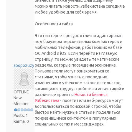
бизнеса, а также ученых. Благодаря ему
можно читать новости Узбекистана сегодня в
любое удобное для себя время.
Особенности сайта
Этот интернет-ресурс отлично адаптирован
под браузеры персональных компьютеров и
мобильных телефонов, работающих на базе
ОС Android и iOS. Если перейти на главную
страницу, то можно увидеть тематические
разделы, которые посвящены экономике.
apopozuzy
Пользователи могут ознакомиться со
статьями, чтобы узнать о последних
изменениях в узбекском законодательстве,
касающихся трудоустройства и инвестиций в
OFFLINE
различные проекты.
Новости бизнеса
New
Узбекистана
- посетители веб-ресурса могут
Member
воспользоваться поисковой строкой, чтобы
быстро найти нужные статьи и поделиться
Posts: 1
понравившимся контентом в популярных
Karma: 0
социальных сетях и мессенджерах.