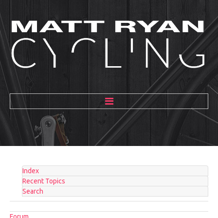
HOME
ABOUT
MENTORING
Index
GALLERY
Recent Topics
Search
BLOG
Forum