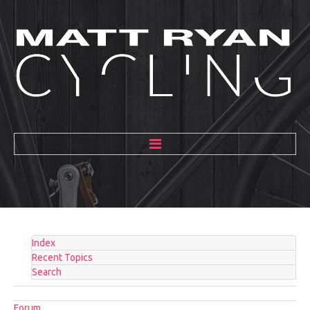
HOME
ABOUT
MENTORING
Index
GALLERY
Recent Topics
Search
BLOG
Forum