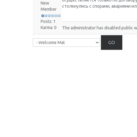
осуществляется только по договору
New
столкнулись с спорами, авариями 
Member
Posts: 1
Karma: 0
The administrator has disabled public w
GO