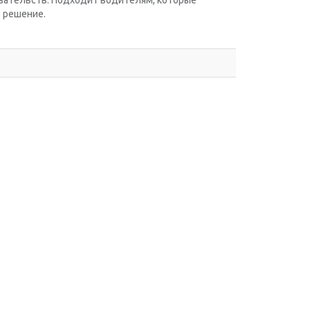
язательств. Подходит водителям, которые
 решение.