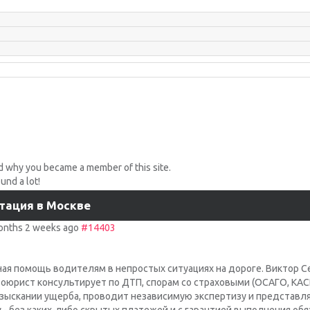
d why you became a member of this site.
nd a lot!
тация в Москве
onths 2 weeks ago
#14403
ая помощь водителям в непростых ситуациях на дороге. Виктор Се
оюрист консультирует по ДТП, спорам со страховыми (ОСАГО, КАС
ыскании ущерба, проводит независимую экспертизу и представляе