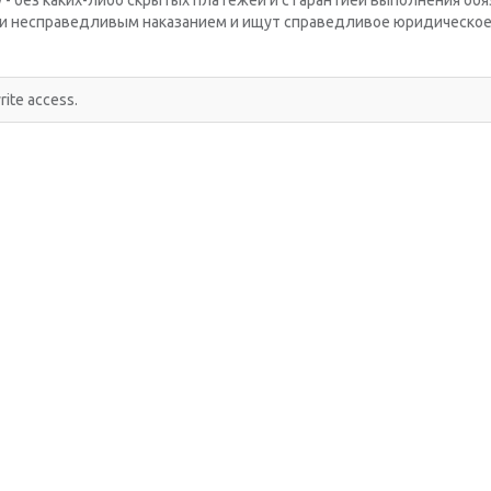
 - без каких-либо скрытых платежей и с гарантией выполнения об
или несправедливым наказанием и ищут справедливое юридическое
rite access.