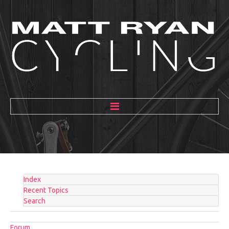
HOME
ABOUT
MENTORING
Index
GALLERY
Recent Topics
Search
BLOG
Forum